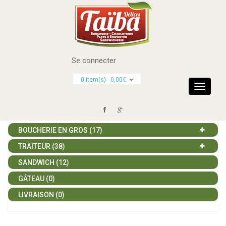
Se connecter
CATÉGORIES
0 item(s) - 0,00€
Toggle
navigati
BOUCHERIE (117)
BOUCHERIE EN GROS (17)
TRAITEUR (38)
SANDWICH (12)
GÂTEAU (0)
LIVRAISON (0)