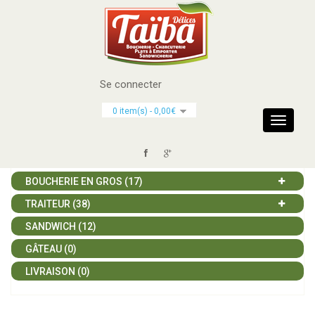
Se connecter
CATÉGORIES
0 item(s) - 0,00€
Toggle
navigati
BOUCHERIE (117)
BOUCHERIE EN GROS (17)
TRAITEUR (38)
SANDWICH (12)
GÂTEAU (0)
LIVRAISON (0)