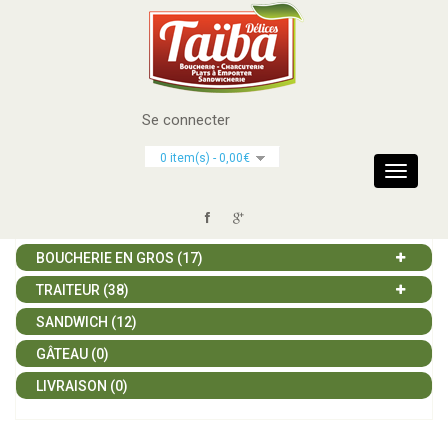
Se connecter
CATÉGORIES
0 item(s) - 0,00€
Toggle
navigati
BOUCHERIE (117)
BOUCHERIE EN GROS (17)
TRAITEUR (38)
SANDWICH (12)
GÂTEAU (0)
LIVRAISON (0)