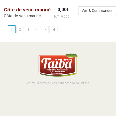
Côte de veau mariné
0,00€
Côte de veau mariné ..
H.T : 0,00€
1
2
3
4
>
>|
Les meuilleures délices sont chez Taïba Délices.